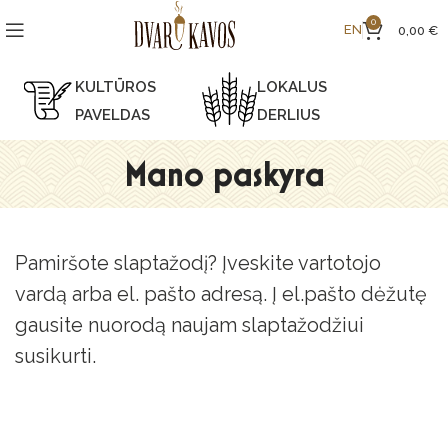
0
EN
0,00
€
KULTŪROS
LOKALUS
PAVELDAS
DERLIUS
Mano paskyra
Pamiršote slaptažodį? Įveskite vartotojo
vardą arba el. pašto adresą. Į el.pašto dėžutę
gausite nuorodą naujam slaptažodžiui
susikurti.