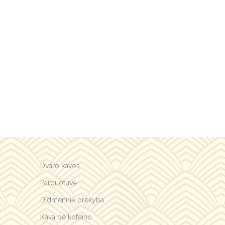
Alternative:
Dvaro kavos
Parduotuvė
Didmeninė prekyba
Kava be kofeino