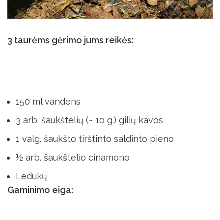
3 taurėms gėrimo jums reikės:
150 ml vandens
3 arb. šaukštelių (~ 10 g.) gilių kavos
1 valg. šaukšto tirštinto saldinto pieno
½ arb. šaukštelio cinamono
Ledukų
Gaminimo eiga: