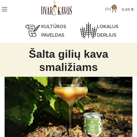
0
EN
0,00
€
KULTŪROS
LOKALUS
PAVELDAS
DERLIUS
Šalta gilių kava
smaližiams