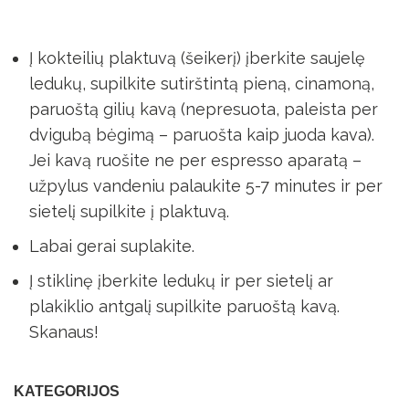
Į kokteilių plaktuvą (šeikerį) įberkite saujelę
ledukų, supilkite sutirštintą pieną, cinamoną,
paruoštą gilių kavą (nepresuota, paleista per
dvigubą bėgimą – paruošta kaip juoda kava).
Jei kavą ruošite ne per espresso aparatą –
užpylus vandeniu palaukite 5-7 minutes ir per
sietelį supilkite į plaktuvą.
Labai gerai suplakite.
Į stiklinę įberkite ledukų ir per sietelį ar
plakiklio antgalį supilkite paruoštą kavą.
Skanaus!
KATEGORIJOS