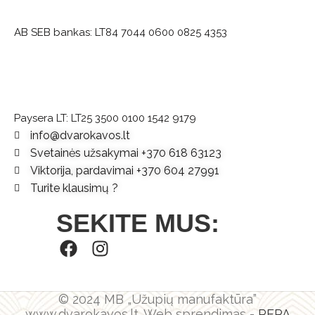
AB SEB bankas:
LT84 7044 0600 0825 4353
Paysera LT: LT25 3500 0100 1542 9179
info@dvarokavos.lt
Svetainės užsakymai +370 618 63123
Viktorija, pardavimai +370 604 27991
Turite klausimų ?
SEKITE MUS:
© 2024 MB „Užupių manufaktūra”
www.dvarokavos.lt. Web sprendimas -
PEPA