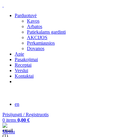
Parduotuvė
Kavos
Arbatos
Patiekalams gardinti
AKCIJOS
Perkamiausios
Dovanos
Apie
Pasakojimai
Receptai
Verslui
Kontaktai
en
Prisijungti / Registruotis
0
items
0,00
€
Meniu