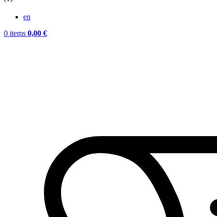
en
0
items
0,00
€