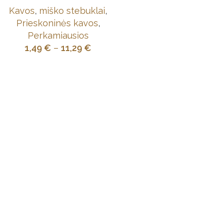
Kavos
,
miško stebuklai
,
Prieskoninės kavos
,
Perkamiausios
1,49
€
–
11,29
€