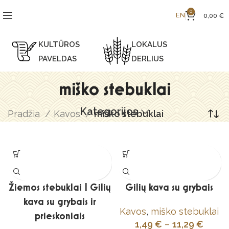
0
EN
0,00
€
KULTŪROS
LOKALUS
PAVELDAS
DERLIUS
miško stebuklai
Kategorijos
Pradžia
Kavos
miško stebuklai
Žiemos stebuklai | Gilių
Gilių kava su grybais
kava su grybais ir
Kavos
,
miško stebuklai
prieskoniais
1,49
€
–
11,29
€