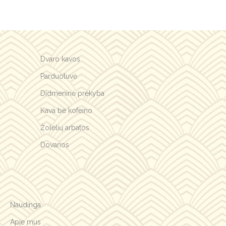
Dvaro kavos
Parduotuvė
Didmeninė prekyba
Kava be kofeino
Žolelių arbatos
Dovanos
Naudinga
Apie mus