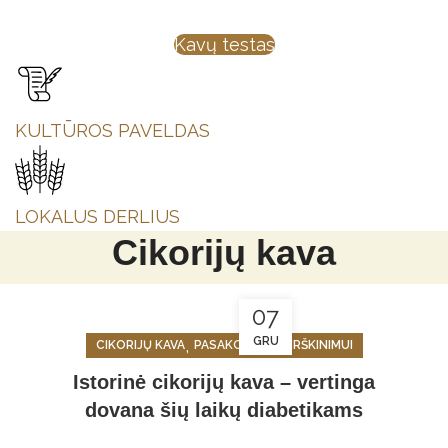
Kavų testas
KULTŪROS PAVELDAS
LOKALUS DERLIUS
Cikorijų kava
07
GRU
,
,
CIKORIJŲ KAVA
PASAKOJIMAI
VIRŠKINIMUI
Istorinė cikorijų kava – vertinga
dovana šių laikų diabetikams