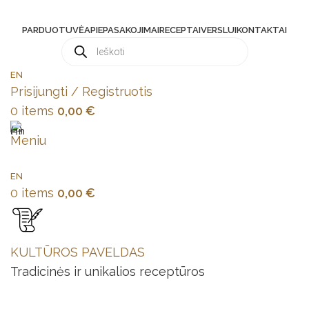
PARDUOTUVĖ
APIE
PASAKOJIMAI
RECEPTAI
VERSLUI
KONTAKTAI
EN
Prisijungti / Registruotis
0
items
0,00
€
Meniu
EN
0
items
0,00
€
KULTŪROS PAVELDAS
Tradicinės ir unikalios receptūros