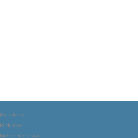
Dvaro kavos
Parduotuvė
Didmeninė prekyba