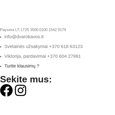
Paysera LT: LT25 3500 0100 1542 9179
info@dvarokavos.lt
Svetainės užsakymai +370 618 63123
Viktorija, pardavimai +370 604 27991
Turite klausimų ?
Sekite mus:
© 2024 MB „Užupių manufaktūra”
www.dvarokavos.lt. Web sprendimas -
PEPA