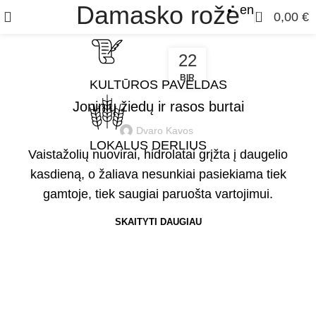
Damasko rožė
en
0
0,00
€
22
BIR
,
,
,
PASAKOJIMAI
DAMASKO ROŽĖ
JONAŽOLĖ
KULTŪROS PAVELDAS
,
,
,
,
KOSMETIKAI
LIEPŽIEDŽIAI
RAMUNĖ
ŠALTMĖTĖ
Joninių žiedų ir rasos burtai
VAISTAŽOLĖS
Dvaro Kavos
LOKALUS DERLIUS
Vaistažolių nuovirai, hidrolatai grįžta į daugelio
kasdieną, o žaliava nesunkiai pasiekiama tiek
gamtoje, tiek saugiai paruošta vartojimui.
SKAITYTI DAUGIAU