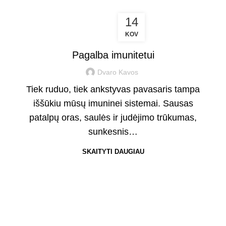
14
KOV
,
,
,
DAMASKO ROŽĖ
PASAKOJIMAI
ERŠKĖTUOGĖS
,
,
IMUNITETUI
KVĖPAVIMO TAKAMS
PUŠŲ PUMPURAI
Pagalba imunitetui
Dvaro Kavos
Tiek ruduo, tiek ankstyvas pavasaris tampa
iššūkiu mūsų imuninei sistemai. Sausas
patalpų oras, saulės ir judėjimo trūkumas,
sunkesnis…
SKAITYTI DAUGIAU