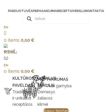
PARDUOTUVĖ
APIE
PASAKOJIMAI
RECEPTAI
VERSLUI
KONTAKTAI
EN
0
items
0,00
€
Meniu
EN
0
items
0,00
€
KULTŪROS
LOKALUS
TVARUMAS
PAVELDAS
DERLIUS
Tvari gamyba
Tradicinės
Dėmesys
ir unikalios
žaliavos
receptūros
kilmei
Kavų testas