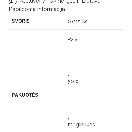
g. 5, Kultuvėnai, Ukmergės r., Lietuva
Papildoma informacija
0,015 kg
SVORIS
15 g
,
50 g
PAKUOTĖS
,
mėginukas