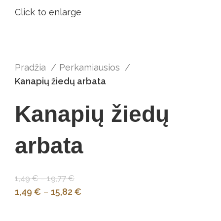
Click to enlarge
Pradžia
Perkamiausios
Kanapių žiedų arbata
Kanapių žiedų
arbata
1,49
€
–
19,77
€
1,49
€
–
15,82
€