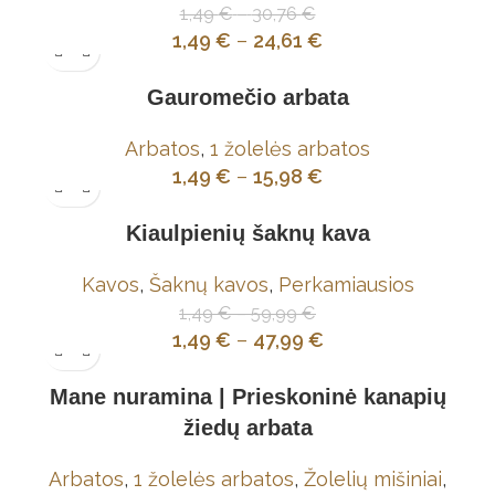
1,49
€
–
30,76
€
1,49
€
–
24,61
€
Gauromečio arbata
Arbatos
,
1 žolelės arbatos
1,49
€
–
15,98
€
Kiaulpienių šaknų kava
Kavos
,
Šaknų kavos
,
Perkamiausios
1,49
€
–
59,99
€
1,49
€
–
47,99
€
Mane nuramina | Prieskoninė kanapių
žiedų arbata
Arbatos
,
1 žolelės arbatos
,
Žolelių mišiniai
,