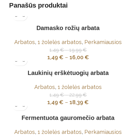
Panašūs produktai
Damasko rožių arbata
Arbatos
,
1 žolelės arbatos
,
Perkamiausios
1,49
€
–
19,99
€
1,49
€
–
16,00
€
Laukinių erškėtuogių arbata
Arbatos
,
1 žolelės arbatos
1,49
€
–
22,99
€
1,49
€
–
18,39
€
Fermentuota gauromečio arbata
Arbatos
,
1 žolelės arbatos
,
Perkamiausios