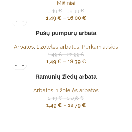
Mišiniai
1,49
€
–
19,99
€
1,49
€
–
16,00
€
Pušų pumpurų arbata
Arbatos
,
1 žolelės arbatos
,
Perkamiausios
1,49
€
–
22,99
€
1,49
€
–
18,39
€
Ramunių žiedų arbata
Arbatos
,
1 žolelės arbatos
1,49
€
–
15,98
€
1,49
€
–
12,79
€