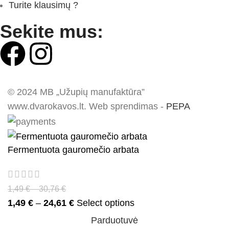
Turite klausimų ?
Sekite mus:
© 2024 MB „Užupių manufaktūra”
www.dvarokavos.lt. Web sprendimas -
PEPA
Fermentuota gauromečio arbata
1,49
€
–
30,76
€
1,49
€
–
24,61
€
Select options
Parduotuvė