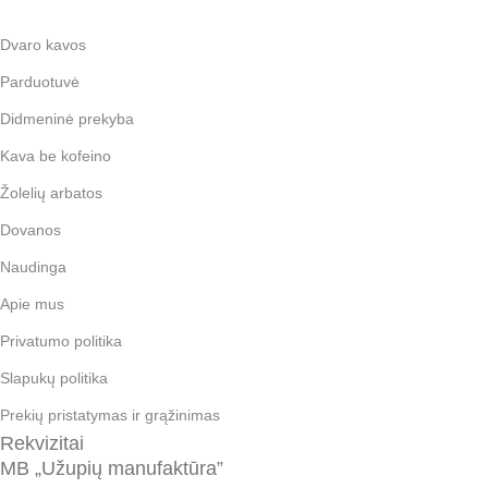
Dvaro kavos
Parduotuvė
Didmeninė prekyba
Kava be kofeino
Žolelių arbatos
Dovanos
Naudinga
Apie mus
Privatumo politika
Slapukų politika
Prekių pristatymas ir grąžinimas
Rekvizitai
MB „Užupių manufaktūra”