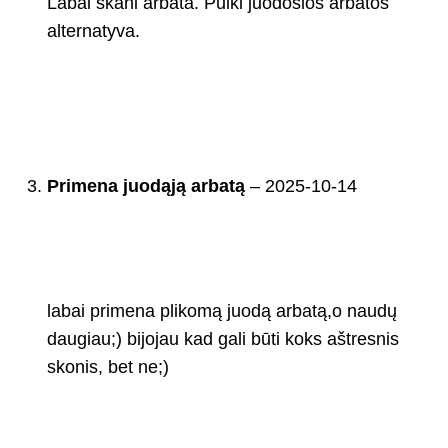
Labai skani arbata. Puiki juodosios arbatos
alternatyva.
Primena juodąją arbatą
–
2025-10-14
labai primena plikomą juodą arbatą,o naudų
daugiau;) bijojau kad gali būti koks aštresnis
skonis, bet ne;)