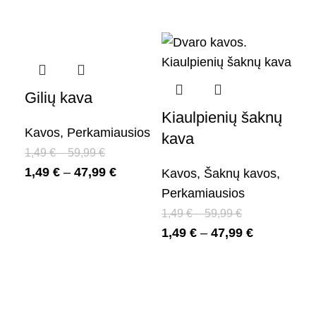
Gilių kava
Ma
Kiaulpienių šaknų
Pr
Kavos
,
Perkamiausios
kava
ka
1,49
€
–
59,99
€
ar
1,49
€
–
47,99
€
Kavos
,
Šaknų kavos
,
Perkamiausios
Ar
1,49
€
–
59,99
€
ar
1,49
€
–
47,99
€
miš
1,
1,