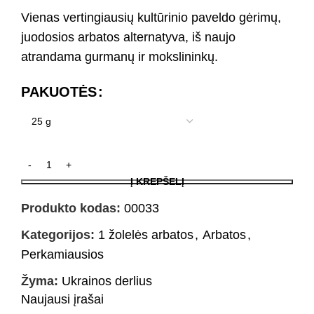
Vienas vertingiausių kultūrinio paveldo gėrimų,
juodosios arbatos alternatyva, iš naujo
atrandama gurmanų ir mokslininkų.
PAKUOTĖS
Į KREPŠELĮ
Produkto kodas:
00033
Kategorijos:
1 žolelės arbatos
,
Arbatos
,
Perkamiausios
Žyma:
Ukrainos derlius
Naujausi įrašai