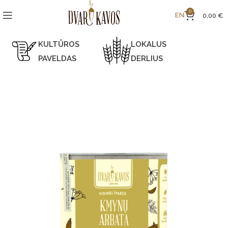
0
EN
0,00
€
KULTŪROS
LOKALUS
PAVELDAS
DERLIUS