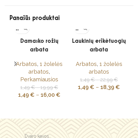
Panašūs produktai
Damasko rožių
Laukinių erškėtuogių
arbata
arbata
g
Arbatos
,
1 žolelės
Arbatos
,
1 žolelės
arbatos
,
arbatos
Perkamiausios
1,49
€
–
22,99
€
1,49
€
–
18,39
€
1,49
€
–
19,99
€
1,49
€
–
16,00
€
Dvaro kavos