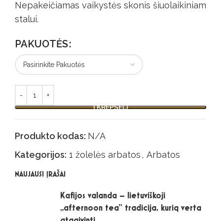
Nepakeičiamas vaikystės skonis šiuolaikiniam
stalui.
PAKUOTĖS
Alternative:
Į KREPŠELĮ
Produkto kodas:
N/A
Kategorijos:
1 žolelės arbatos
,
Arbatos
NAUJAUSI ĮRAŠAI
Kafijos valanda – lietuviškoji
„afternoon tea“ tradicija, kurią verta
atgaivinti