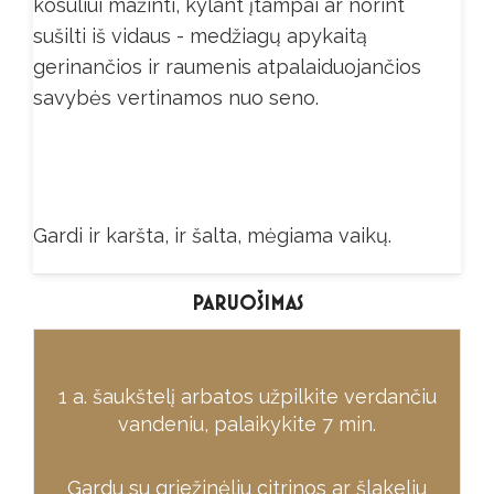
kosuliui mažinti, kylant įtampai ar norint
sušilti iš vidaus - medžiagų apykaitą
gerinančios ir raumenis atpalaiduojančios
savybės vertinamos nuo seno.
Gardi ir karšta, ir šalta, mėgiama vaikų.
PARUOŠIMAS
1 a. šaukštelį arbatos užpilkite verdančiu
vandeniu, palaikykite 7 min.
Gardu su griežinėliu citrinos ar šlakeliu