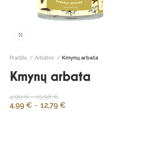
Click to enlarge
Pradžia
Arbatos
Kmynų arbata
Kmynų arbata
4,99
€
–
15,98
€
4,99
€
–
12,79
€