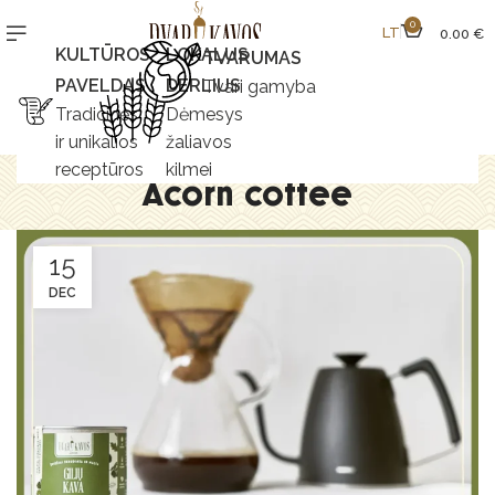
0
LT
0,00
€
KULTŪROS
LOKALUS
TVARUMAS
PAVELDAS
DERLIUS
Tvari gamyba
Tradicinės
Dėmesys
ir unikalios
žaliavos
receptūros
kilmei
Acorn coffee
15
DEC