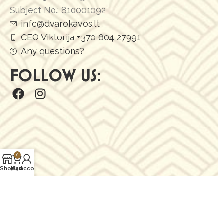
Subject No.: 810001092
info@dvarokavos.lt
CEO Viktorija +370 604 27991
Any questions?
FOLLOW US:
0
Shop
My account
Cart
© 2024 MB „Užupių manufaktūra”
www.dvarokavos.lt. Web solution -
PEPA