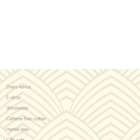
Dvaro kavos
E-shop
Wholesale
Caffeine free coffee
Herbal teas
Gifts sets