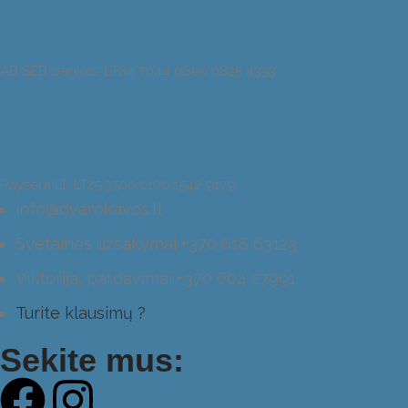
AB SEB bankas:
LT84 7044 0600 0825 4353
Paysera LT: LT25 3500 0100 1542 9179
info@dvarokavos.lt
Svetainės užsakymai +370 618 63123
Viktorija, pardavimai +370 604 27991
Turite klausimų ?
Sekite mus: