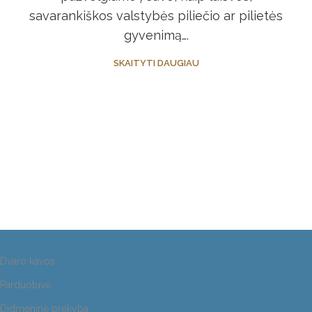
savarankiškos valstybės piliečio ar pilietės
gyvenimą….
SKAITYTI DAUGIAU
Dvaro kavos
Parduotuvė
Didmeninė prekyba