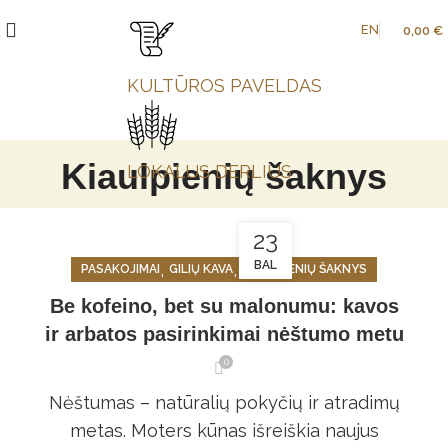
EN
0,00
€
KULTŪROS PAVELDAS
Kiaulpienių šaknys
LOKALUS DERLIUS
23
BAL
,
,
PASAKOJIMAI
GILIŲ KAVA
KIAULPIENIŲ ŠAKNYS
Be kofeino, bet su malonumu: kavos
ir arbatos pasirinkimai nėštumo metu
0
Nėštumas – natūralių pokyčių ir atradimų
metas. Moters kūnas išreiškia naujus