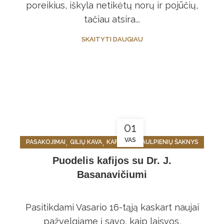
poreikius, iškyla netikėtų norų ir pojūčių,
tačiau atsira...
SKAITYTI DAUGIAU
01
VAS
,
,
,
PASAKOJIMAI
GILIŲ KAVA
KAFIJOS
KIAULPIENIŲ ŠAKNYS
,
VARNALĖŠŲ ŠAKNYS
Puodelis kafijos su Dr. J.
Basanavičiumi
Pasitikdami Vasario 16-tąją kaskart naujai
pažvelgiame į savo, kaip laisvos,