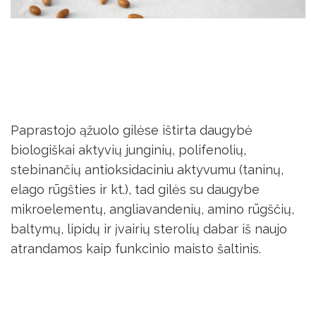
Paprastojo ąžuolo gilėse ištirta daugybė
biologiškai aktyvių junginių, polifenolių,
stebinančių antioksidaciniu aktyvumu (taninų,
elago rūgšties ir kt.), tad gilės su daugybe
mikroelementų, angliavandenių, amino rūgščių,
baltymų, lipidų ir įvairių sterolių dabar iš naujo
atrandamos kaip funkcinio maisto šaltinis.