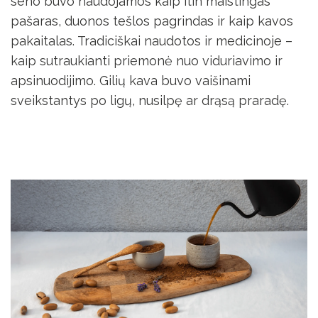
seno buvo naudojamos kaip itin maistingas
pašaras, duonos tešlos pagrindas ir kaip kavos
pakaitalas. Tradiciškai naudotos ir medicinoje –
kaip sutraukianti priemonė nuo viduriavimo ir
apsinuodijimo. Gilių kava buvo vaišinami
sveikstantys po ligų, nusilpę ar drąsą praradę.