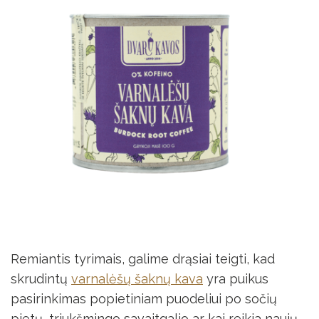
Remiantis tyrimais, galime drąsiai teigti, kad
skrudintų
varnalėšų šaknų kava
yra puikus
pasirinkimas popietiniam puodeliui po sočių
pietų, triukšmingo savaitgalio ar kai reikia naujų