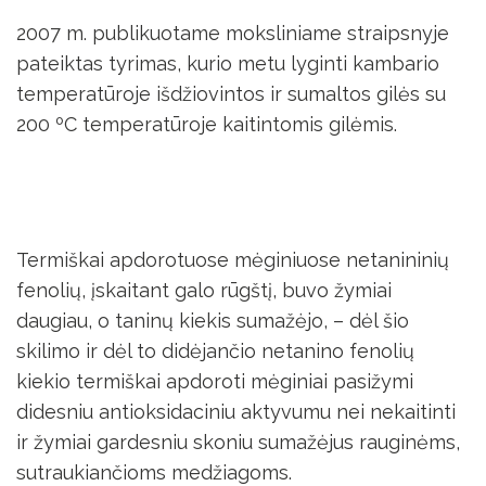
2007 m. publikuotame moksliniame straipsnyje
pateiktas tyrimas, kurio metu lyginti kambario
temperatūroje išdžiovintos ir sumaltos gilės su
200 ºC temperatūroje kaitintomis gilėmis.
Termiškai apdorotuose mėginiuose netanininių
fenolių, įskaitant galo rūgštį, buvo žymiai
daugiau, o taninų kiekis sumažėjo, – dėl šio
skilimo ir dėl to didėjančio netanino fenolių
kiekio termiškai apdoroti mėginiai pasižymi
didesniu antioksidaciniu aktyvumu nei nekaitinti
ir žymiai gardesniu skoniu sumažėjus rauginėms,
sutraukiančioms medžiagoms.