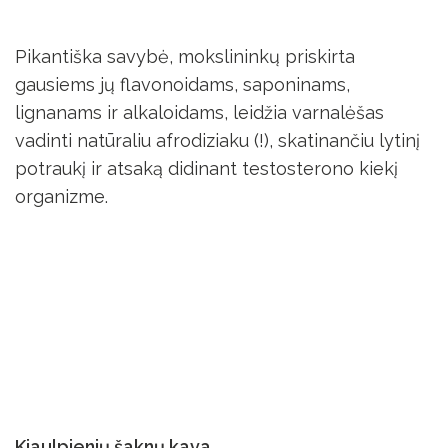
Pikantiška savybė, mokslininkų priskirta
gausiems jų flavonoidams, saponinams,
lignanams ir alkaloidams, leidžia varnalėšas
vadinti natūraliu afrodiziaku (!), skatinančiu lytinį
potraukį ir atsaką didinant testosterono kiekį
organizme.
Kiaulpienių šaknų kava