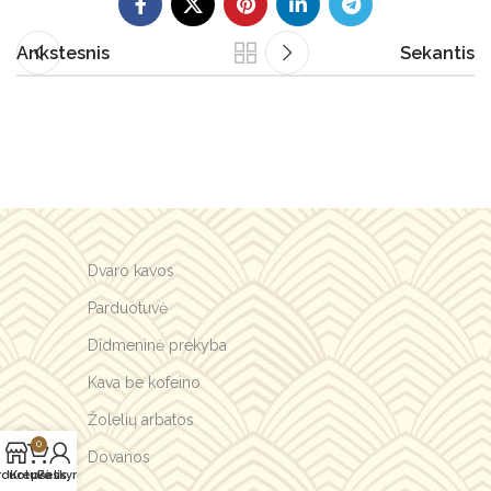
Ankstesnis
Sekantis
Dvaro kavos
Parduotuvė
Didmeninė prekyba
Kava be kofeino
Žolelių arbatos
0
Dovanos
rduotuvė
Krepšelis
Paskyra