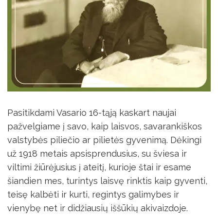
Pasitikdami Vasario 16-tąją kaskart naujai
pažvelgiame į savo, kaip laisvos, savarankiškos
valstybės piliečio ar pilietės gyvenimą. Dėkingi
už 1918 metais apsisprendusius, su šviesa ir
viltimi žiūrėjusius į ateitį, kurioje štai ir esame
šiandien mes, turintys laisvę rinktis kaip gyventi,
teisę kalbėti ir kurti, regintys galimybes ir
vienybę net ir didžiausių iššūkių akivaizdoje.