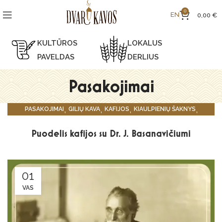
0
EN
0,00
€
KULTŪROS
LOKALUS
PAVELDAS
DERLIUS
Pasakojimai
,
,
,
,
PASAKOJIMAI
GILIŲ KAVA
KAFIJOS
KIAULPIENIŲ ŠAKNYS
VARNALĖŠŲ ŠAKNYS
Puodelis kafijos su Dr. J. Basanavičiumi
01
VAS