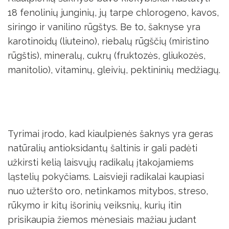
18 fenolinių junginių, jų tarpe chlorogeno, kavos,
siringo ir vanilino rūgštys. Be to, šaknyse yra
karotinoidų (liuteino), riebalų rūgščių (miristino
rūgštis), mineralų, cukrų (fruktozės, gliukozės,
manitolio), vitaminų, gleivių, pektininių medžiagų.
Tyrimai įrodo, kad kiaulpienės šaknys yra geras
natūralių antioksidantų šaltinis ir gali padėti
užkirsti kelią laisvųjų radikalų įtakojamiems
ląstelių pokyčiams. Laisvieji radikalai kaupiasi
nuo užteršto oro, netinkamos mitybos, streso,
rūkymo ir kitų išorinių veiksnių, kurių itin
prisikaupia žiemos mėnesiais mažiau judant