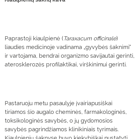
Paprastoji kiaulpienė (
Taraxacum officinale
)
liaudies medicinoje vadinama „gyvybės šaknimi“
ir vartojama, bendrai organizmo savijautai gerinti,
aterosklerozės profilaktikai, virškinimui gerinti.
Pastaruoju metu pasaulyje įvairiapusiškai
tiriamos šio augalo cheminės, farmakologinės,
toksikologinės savybės, o jų gydomosios
savybės pagrindžiamos klinikiniais tyrimais.
Kiaulpienių šaknyse buvo kiekybiškai nustatyti