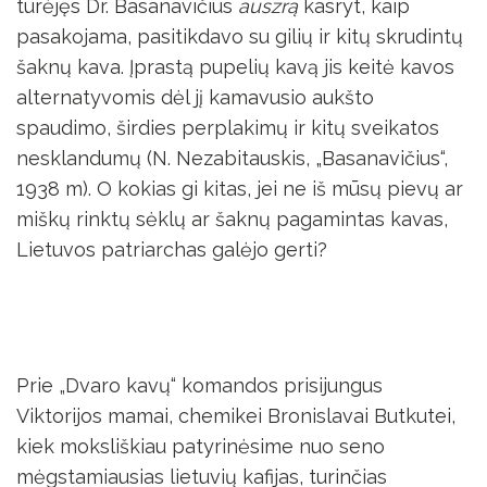
turėjęs Dr. Basanavičius
auszrą
kasryt, kaip
pasakojama, pasitikdavo su gilių ir kitų skrudintų
šaknų kava. Įpras­tą pupelių kavą jis keitė kavos
alternatyvomis dėl jį kamavusio aukšto
spaudimo, širdies perplakimų ir kitų sveikatos
nesklandumų (N. Nezabitauskis, „Basanavičius“,
1938 m). O kokias gi kitas, jei ne iš mūsų pievų ar
miškų rinktų sėklų ar šaknų pagamintas kavas,
Lietuvos patriarchas galėjo gerti?
Prie „Dvaro kavų“ komandos prisijungus
Viktorijos mamai, chemikei Bronislavai Butkutei,
kiek moksliškiau patyrinėsime nuo seno
mėgstamiausias lietuvių kafijas, turinčias