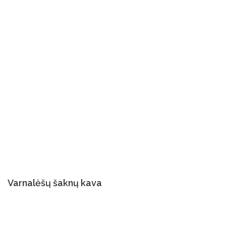
Varnalėšų šaknų kava