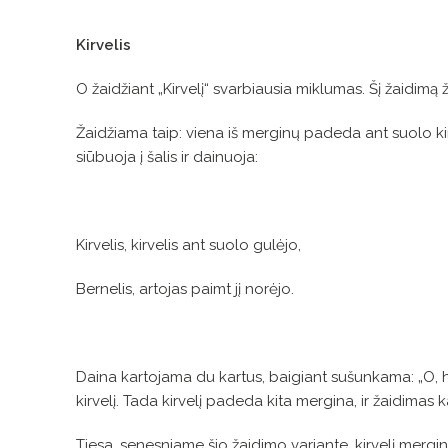
Kirvelis
O žaidžiant „Kirvelį“ svarbiausia miklumas. Šį žaidimą ža
Žaidžiama taip: viena iš merginų padeda ant suolo kirv
siūbuoja į šalis ir dainuoja:
Kirvelis, kirvelis ant suolo gulėjo,
Bernelis, artojas paimt jį norėjo.
Daina kartojama du kartus, baigiant sušunkama: „O, ho!
kirvelį. Tada kirvelį padeda kita mergina, ir žaidimas
Tiesa, senesniame šio žaidimo variante, kirvelį mergi