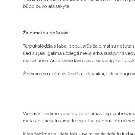
būdo buvo atsisakyta.
Žaidimai su riešutais
Tarpukalėdžiais labai populiarūs žaidimai su riešutais
kad su jais galima uždegti meilę arba sustiprinti ve
maišeliuose. Arba kviesdavo savo simpatiją kartu sukr
Žaidimus su riešutais žaidžia tiek vaikai, tiek suaugusi
Vienas iš žaidimo variantų žaidžiamas taip: paberiama ri
meta abu riešutus, ima trečią ir turi pagauti abu išmes
Kitas žaidimas su riešutais – paimi saują riešutų ir klau