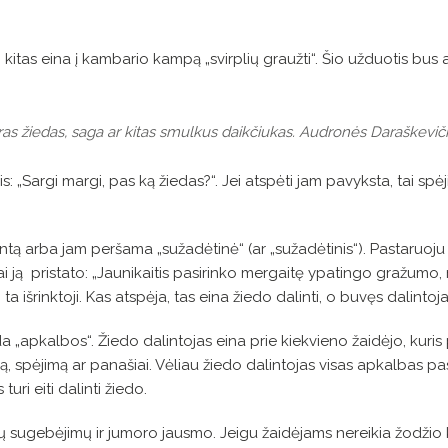
 kitas eina į kambario kampą „svirplių graužti“. Šio užduotis bus 
tikras žiedas, saga ar kitas smulkus daikčiukas. Audronės Daraškev
s: „Sargi margi, pas ką žiedas?“. Jei atspėti jam pavyksta, tai sp
antą arba jam peršama „sužadėtinė“ (ar „sužadėtinis“). Pastaruoju 
siai ją pristato: „Jaunikaitis pasirinko mergaitę ypatingo gražumo, 
a išrinktoji. Kas atspėja, tas eina žiedo dalinti, o buvęs dalintojas
deda „apkalbos“. Žiedo dalintojas eina prie kiekvieno žaidėjo, kur
ą, spėjimą ar panašiai. Vėliau žiedo dalintojas visas apkalbas pas
uri eiti dalinti žiedo.
 sugebėjimų ir jumoro jausmo. Jeigu žaidėjams nereikia žodžio k