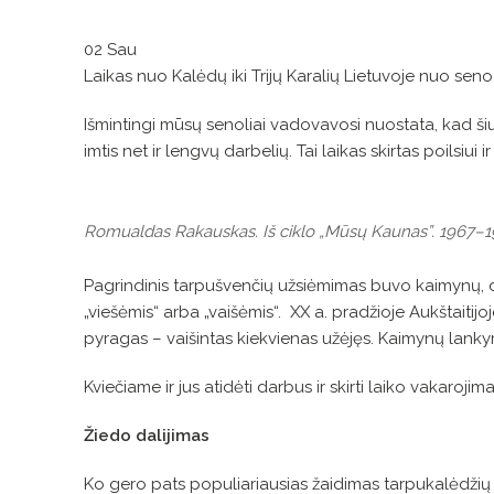
02
Sau
Laikas nuo Kalėdų iki Trijų Karalių Lietuvoje nuo sen
Išmintingi mūsų senoliai vadovavosi nuostata, kad šiuo 
imtis net ir lengvų darbelių. Tai laikas skirtas poilsi
Romualdas Rakauskas. Iš ciklo „Mūsų Kaunas”. 1967–
Pagrindinis tarpušvenčių užsiėmimas buvo kaimynų, drau
„viešėmis“ arba „vaišėmis“. XX a. pradžioje Aukštaitij
pyragas – vaišintas kiekvienas užėjęs. Kaimynų lankym
Kviečiame ir jus atidėti darbus ir skirti laiko vakaroj
Žiedo dalijimas
Ko gero pats populiariausias žaidimas tarpukalėdžių s