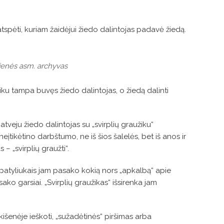
atspėti, kuriam žaidėjui žiedo dalintojas padavė žiedą.
ičienės asm. archyvas
ėjiku tampa buvęs žiedo dalintojas, o žiedą dalinti
atveju žiedo dalintojas su „svirplių graužiku“
neįtikėtino darbštumo, ne iš šios šalelės, bet iš anos ir
 – „svirplių graužti“.
is patyliukais jam pasako kokią nors „apkalbą“ apie
ako garsiai. „Svirplių graužikas“ išsirenka jam
išenėje ieškoti, „sužadėtinės“ piršimas arba