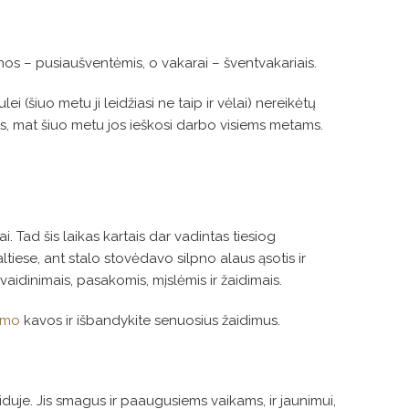
nos – pusiaušventėmis, o vakarai – šventvakariais.
 (šiuo metu ji leidžiasi ne taip ir vėlai) nereikėtų
aumės, mat šiuo metu jos ieškosi darbo visiems metams.
. Tad šis laikas kartais dar vadintas tiesiog
ltiese, ant stalo stovėdavo silpno alaus ąsotis ir
vaidinimais, pasakomis, mįslėmis ir žaidimais.
jimo
kavos ir išbandykite senuosius žaidimus.
iduje. Jis smagus ir paaugusiems vaikams, ir jaunimui,