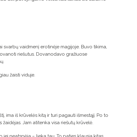
bai svarbų vaidmenį erotinėje magijoje. Buvo tikima,
 dovanoti riešutus. Dovanodavo gražiuose
ų.
iau žaisti viduje.
 ima iš krūvelės kitą ir turi pagauti išmestąjį. Po to
ęs žaidėjas. Jam atitenka visa riešutų krūvelė.
o jei neatspėja – lieka tau. To paties klausia kitas