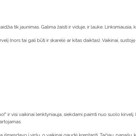
idžia tik jaunimas. Galima žaisti ir viduje, ir lauke. Linksmiausia, 
elį (nors tai gali būti ir skarelė ar kitas daiktas). Vaikinai, su
” ir visi vaikinai lenktyniauja, siekdami paimti nuo suolo kirvelį.
 kartojamas.
na išmesdavo į viršų, o vaikinai gaudė krentantį. Tačiau, panašu,