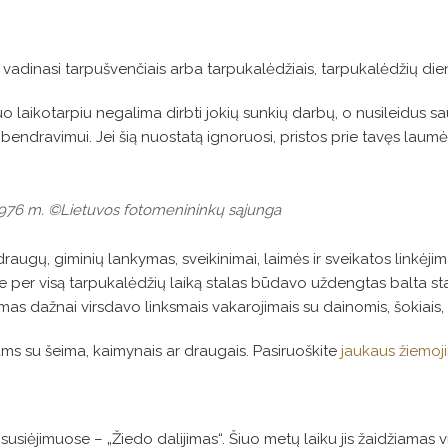
o vadinasi tarpušvenčiais arba
tarpukalėdžiais, tarpukalėdžių die
laikotarpiu negalima dirbti jokių sunkių darbų, o nusileidus saulei
ui ir bendravimui. Jei šią nuostatą ignoruosi, pristos prie tavęs l
1976 m. ©Lietuvos fotomenininkų sąjunga
gų, giminių lankymas, sveikinimai, laimės ir sveikatos linkėjimai
oje per visą tarpukalėdžių laiką stalas būdavo uždengtas balta sta
as dažnai virsdavo linksmais vakarojimais su dainomis, šokiais, 
imams su šeima, kaimynais ar draugais. Pasiruoškite
jaukaus žiemo
usiėjimuose – „Žiedo dalijimas“. Šiuo metų laiku jis žaidžiamas v