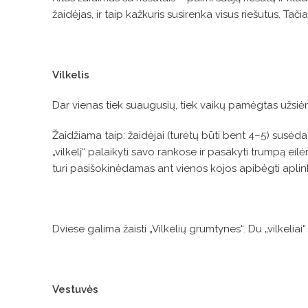
žaidėjas, ir taip kažkuris susirenka visus riešutus. Tači
Vilkelis
Dar vienas tiek suaugusių, tiek vaikų pamėgtas užsi
Žaidžiama taip: žaidėjai (turėtų būti bent 4–5) susėda 
„vilkelį“ palaikyti savo rankose ir pasakyti trumpą eil
turi pasišokinėdamas ant vienos kojos apibėgti aplink ža
Dviese galima žaisti „Vilkelių grumtynes“. Du „vilkeliai“ 
Vestuvės