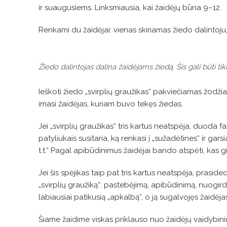
ir suaugusiems. Linksmiausia, kai žaidėjų būna 9–12.
Renkami du žaidėjai: vienas skiriamas žiedo dalintoju,
Žiedo dalintojas dalina žaidėjams žiedą. Šis gali būti 
Ieškoti žiedo „svirplių graužikas“ pakviečiamas žodžiai
imasi žaidėjas, kuriam buvo tekęs žiedas.
Jei „svirplių graužikas“ tris kartus neatspėja, duoda f
patyliukais susitaria, ką renkasi į „sužadėtines“ ir gar
t.t.“ Pagal apibūdinimus žaidėjai bando atspėti, kas gi t
Jei šis spėjikas taip pat tris kartus neatspėja, prasi
„svirplių graužiką“: pastebėjimą, apibūdinimą, nuogird
labiausiai patikusią „apkalbą“, o ją sugalvojęs žaidėjas t
Šiame žaidime viskas priklauso nuo žaidėjų vaidybinių