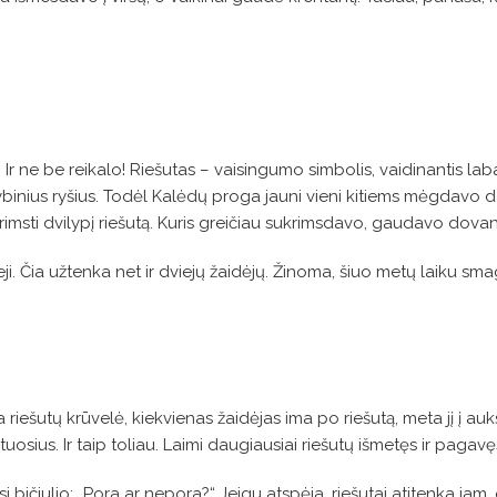
.
Ir ne be reikalo! Riešutas – vaisingumo simbolis, vaidinantis la
dybinius ryšius. Todėl Kalėdų proga jauni vieni kitiems mėgdavo
imsti dvilypį riešutą. Kuris greičiau sukrimsdavo, gaudavo dovan
eji. Čia užtenka net ir dviejų žaidėjų. Žinoma, šiuo metų laiku smag
ešutų krūvelė, kiekvienas žaidėjas ima po riešutą, meta jį į aukštį,
tuosius. Ir taip toliau. Laimi daugiausiai riešutų išmetęs ir pagav
si bičiulio: „Pora ar nepora?“ Jeigu atspėja, riešutai atitenka jam, 