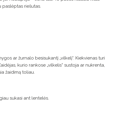
tu paslėptas riešutas.
ygos ar žurnalo besisukantį „vilkelį“. Kiekvienas turi
aidėjas, kurio rankose „vilkelis” sustoja ar nukrenta,
ia žaidimą toliau.
lgiau sukasi ant lentelės.