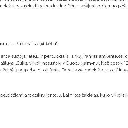
au riešutus susirinkti galima ir kitu būdu – spėjant, po kuriuo pirš
ėmimas – žaidimai su
„vilkeliu“
.
arba sustoja rateliu ir perduoda iš rankų į rankas ant lentelės, kn
ėraštuką: „Sukis, vilkeli, nesustok. / Duodu kaimynui. Nežiopsok!“ Ž
idėjų ratą arba duoti fantą. Tada jis vėl paleidžia „vilkelį“ ir tęs
paleidžiami ant atskirų lentelių. Laimi tas žaidėjas, kurio vilkelis i