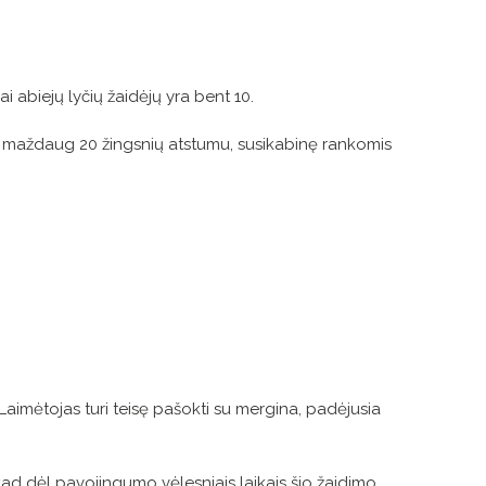
kai abiejų lyčių žaidėjų yra bent 10.
stoję maždaug 20 žingsnių atstumu, susikabinę rankomis
 Laimėtojas turi teisę pašokti su mergina, padėjusia
 kad dėl pavojingumo vėlesniais laikais šio žaidimo