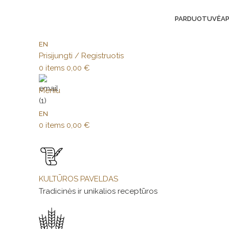
PARDUOTUVĖ
AP
EN
Prisijungti / Registruotis
0
items
0,00
€
Meniu
EN
0
items
0,00
€
KULTŪROS PAVELDAS
Tradicinės ir unikalios receptūros