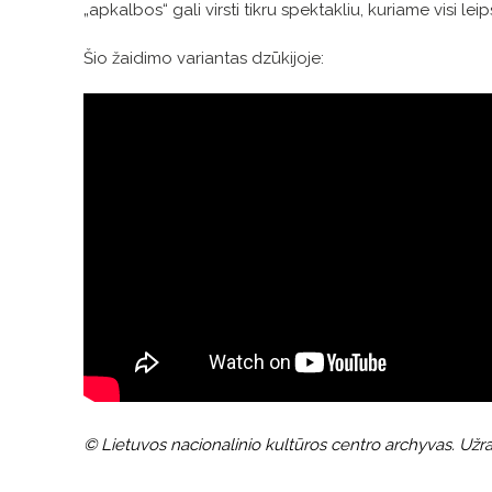
„apkalbos“ gali virsti tikru spektakliu, kuriame visi lei
Šio žaidimo variantas dzūkijoje:
© Lietuvos nacionalinio kultūros centro archyvas. Užraš