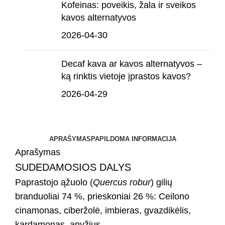
Kofeinas: poveikis, žala ir sveikos
kavos alternatyvos
2026-04-30
Decaf kava ar kavos alternatyvos –
ką rinktis vietoje įprastos kavos?
2026-04-29
APRAŠYMAS
PAPILDOMA INFORMACIJA
Aprašymas
SUDEDAMOSIOS DALYS
Paprastojo ąžuolo (
Quercus robur
) gilių
branduoliai 74 %, prieskoniai 26 %: Ceilono
cinamonas, ciberžolė, imbieras, gvazdikėlis,
kardamonas, anyžius.