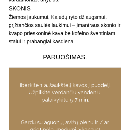
SKONIS
Žiemos jaukumui, Kalėdų ryto džiaugsmui,
grįžtančios saulės laukimui – įmantraus skonio ir
kvapo prieskoninė kava be kofeino šventiniam
stalui ir prabangiai kasdienai.
PARUOŠIMAS:​
Įberkite 1 a. šaukštelį kavos į puodelį.
Užpilkite verdančiu vandeniu,
palaikykite 5-7 min.
Gardu su aguonų, avižų pienu ir / ar
grietinėle, medumi. Skanaus!