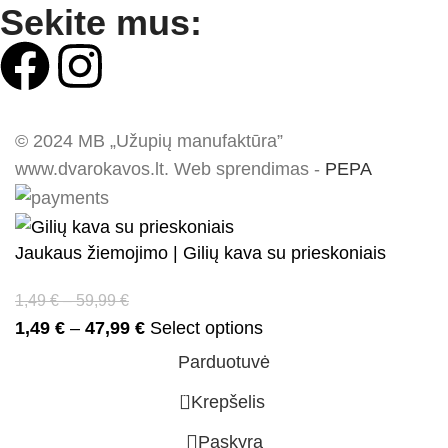
Sekite mus:
© 2024 MB „Užupių manufaktūra”
www.dvarokavos.lt. Web sprendimas -
PEPA
Jaukaus žiemojimo | Gilių kava su prieskoniais
1,49
€
–
59,99
€
1,49
€
–
47,99
€
Select options
Parduotuvė
0
Krepšelis
Paskyra