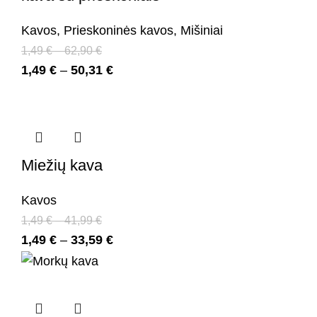
Kavos
,
Prieskoninės kavos
,
Mišiniai
1,49
€
–
62,90
€
1,49
€
–
50,31
€
Miežių kava
Kavos
1,49
€
–
41,99
€
1,49
€
–
33,59
€