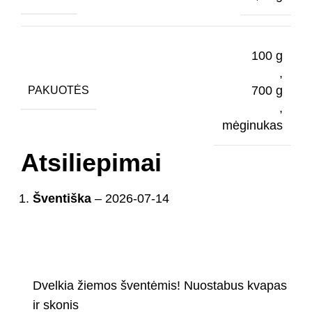
100 g
,
700 g
PAKUOTĖS
,
mėginukas
Atsiliepimai
Šventiška
–
2026-07-14
Dvelkia žiemos šventėmis! Nuostabus kvapas
ir skonis