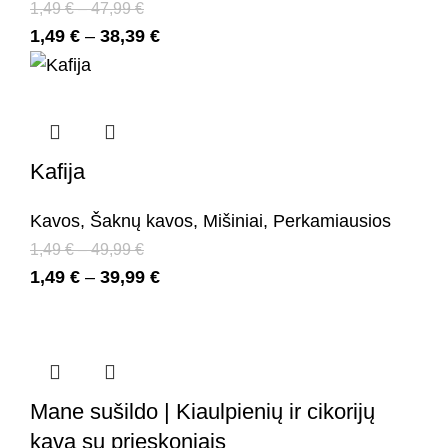
1,49
€
–
47,99
€
1,49
€
–
38,39
€
Kafija
Kavos
,
Šaknų kavos
,
Mišiniai
,
Perkamiausios
1,49
€
–
49,99
€
1,49
€
–
39,99
€
Mane sušildo | Kiaulpienių ir cikorijų
kava su prieskoniais