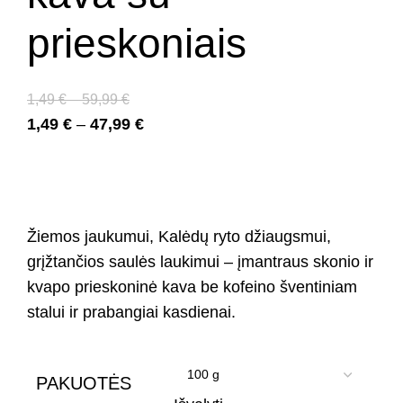
prieskoniais
1,49
€
–
59,99
€
1,49
€
–
47,99
€
Žiemos jaukumui, Kalėdų ryto džiaugsmui,
grįžtančios saulės laukimui – įmantraus skonio ir
kvapo prieskoninė kava be kofeino šventiniam
stalui ir prabangiai kasdienai.
PAKUOTĖS