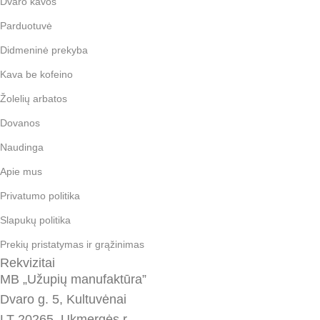
Dvaro kavos
Parduotuvė
Didmeninė prekyba
Kava be kofeino
Žolelių arbatos
Dovanos
Naudinga
Apie mus
Privatumo politika
Slapukų politika
Prekių pristatymas ir grąžinimas
Rekvizitai
MB „Užupių manufaktūra”
Dvaro g. 5, Kultuvėnai
LT-20265, Ukmergės r.