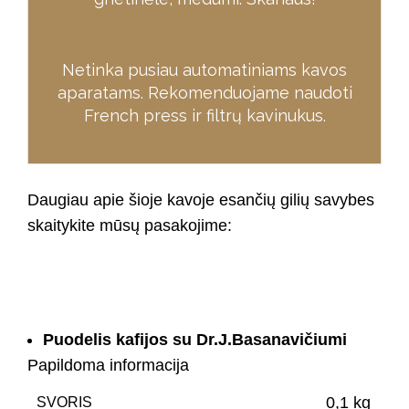
Netinka pusiau automatiniams kavos
aparatams. Rekomenduojame naudoti
French press ir filtrų kavinukus.
Daugiau apie šioje kavoje esančių gilių savybes
skaitykite mūsų pasakojime:
Puodelis kafijos su Dr.J.Basanavičiumi
Papildoma informacija
0,1 kg
SVORIS