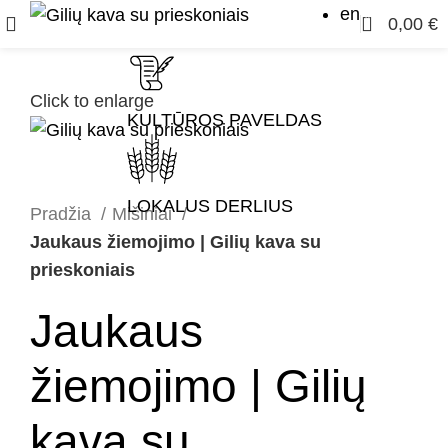
en
0
0,00
€
Click to enlarge
KULTŪROS PAVELDAS
LOKALUS DERLIUS
Pradžia
Mišiniai
Jaukaus žiemojimo | Gilių kava su
prieskoniais
Jaukaus
žiemojimo | Gilių
kava su