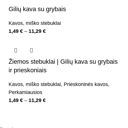
Gilių kava su grybais
Kavos
,
miško stebuklai
1,49
€
–
11,29
€
Žiemos stebuklai | Gilių kava su grybais
ir prieskoniais
Kavos
,
miško stebuklai
,
Prieskoninės kavos
,
Perkamiausios
1,49
€
–
11,29
€