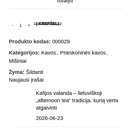
Išvalyti
Į KREPŠELĮ
Produkto kodas:
000029
Kategorijos:
Kavos
,
Prieskoninės kavos
,
Mišiniai
Žyma:
Šildanti
Naujausi įrašai
Kafijos valanda – lietuviškoji
„afternoon tea“ tradicija, kurią verta
atgaivinti
2026-06-23